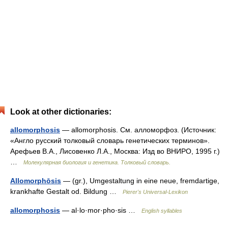
Look at other dictionaries:
allomorphosis
— allomorphosis. См. алломорфоз. (Источник:
«Англо русский толковый словарь генетических терминов».
Арефьев В.А., Лисовенко Л.А., Москва: Изд во ВНИРО, 1995 г.)
…
Молекулярная биология и генетика. Толковый словарь.
Allomorphōsis
— (gr.), Umgestaltung in eine neue, fremdartige,
krankhafte Gestalt od. Bildung …
Pierer's Universal-Lexikon
allomorphosis
— al·lo·mor·pho·sis …
English syllables