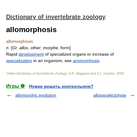
Dictionary of invertebrate zoology
allomorphosis
allomorphosis
n.
[
Gr.
allos
, other;
morphe
, form]
Rapid
development
of specialized organs or increase of
specialization
in an organism; see
aromorphosis
.
Online Dictionary of Invertebrate Zoology
.
A.R. Maggenti and S.L. Gardne
.
2005
.
Игры ⚽
Нужно решить контрольную?
allomorphic evolution
alloparalectotype