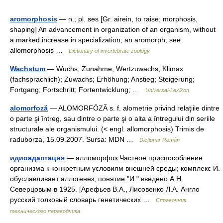
aromorphosis
— n.; pl. ses [Gr. airein, to raise; morphosis,
shaping] An advancement in organization of an organism, without
a marked increase in specialization; an aromorph; see
allomorphosis …
Dictionary of invertebrate zoology
Wachstum
— Wuchs; Zunahme; Wertzuwachs; Klimax
(fachsprachlich); Zuwachs; Erhöhung; Anstieg; Steigerung;
Fortgang; Fortschritt; Fortentwicklung; …
Universal-Lexikon
alomorfoză
— ALOMORFÓZĂ s. f. alometrie privind relaţiile dintre
o parte şi întreg, sau dintre o parte şi o alta a întregului din seriile
structurale ale organismului. (< engl. allomorphosis) Trimis de
raduborza, 15.09.2007. Sursa: MDN …
Dicționar Român
идиоадаптация
— алломорфоз Частное приспособление
организма к конкретным условиям внешней среды; комплекс И.
обуславливает аллогенез; понятие "И." введено А.Н.
Северцовым в 1925. [Арефьев В.А., Лисовенко Л.А. Англо
русский толковый словарь генетических …
Справочник
технического переводчика