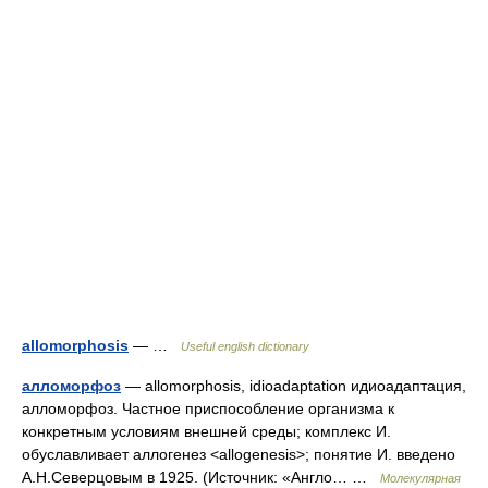
allomorphosis
— …
Useful english dictionary
алломорфоз
— allomorphosis, idioadaptation идиоадаптация,
алломорфоз. Частное приспособление организма к
конкретным условиям внешней среды; комплекс И.
обуславливает аллогенез <allogenesis>; понятие И. введено
А.Н.Северцовым в 1925. (Источник: «Англо… …
Молекулярная